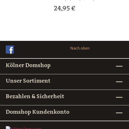
Regulärer Preis:
24,95 €
Nach oben
Kölner Domshop
Unser Sortiment
Bezahlen & Sicherheit
Domshop Kundenkonto