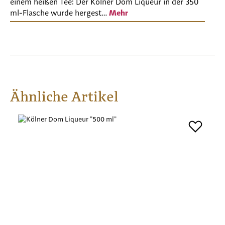
einem heißen Tee: Der Kölner Dom Liqueur in der 350
ml-Flasche wurde hergest…
Mehr
Produktgalerie überspringen
Ähnliche Artikel