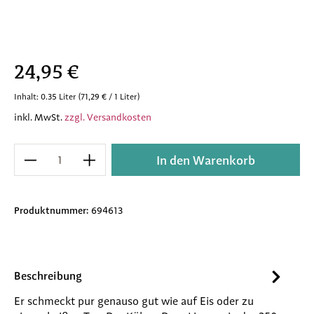
Regulärer Preis:
24,95 €
Inhalt:
0.35 Liter
(71,29 € / 1 Liter)
inkl. MwSt.
zzgl. Versandkosten
Produkt Anzahl: Gib den gewünschten Wert e
In den Warenkorb
Produktnummer:
694613
Beschreibung
Er schmeckt pur genauso gut wie auf Eis oder zu