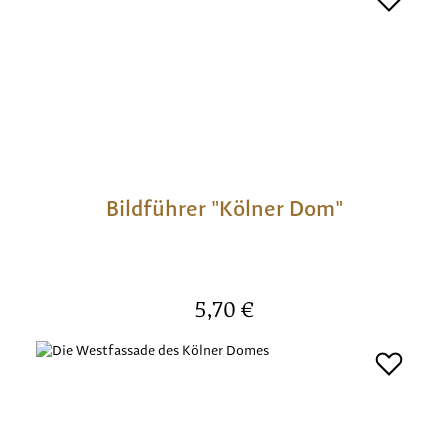
Bildführer "Kölner Dom"
Regulärer Preis:
5,70 €