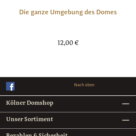
Die ganze Umgebung des Domes
Regulärer Preis:
12,00 €
Nach oben
Kölner Domshop
Unser Sortiment
Bezahlen & Sicherheit