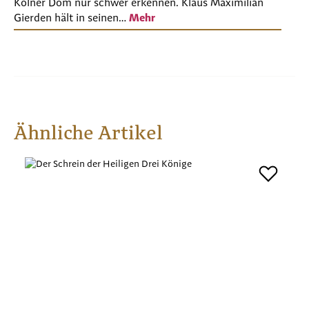
Kölner Dom nur schwer erkennen. Klaus Maximilian
Gierden hält in seinen…
Mehr
Produktgalerie überspringen
Ähnliche Artikel