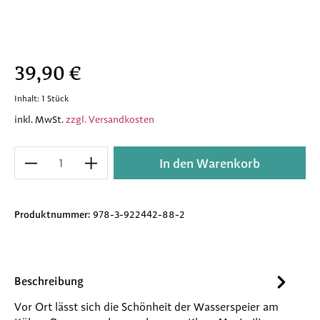
Regulärer Preis:
39,90 €
Inhalt:
1 Stück
inkl. MwSt.
zzgl. Versandkosten
Produkt Anzahl: Gib den gewünschten Wert e
In den Warenkorb
Produktnummer:
978-3-922442-88-2
Beschreibung
Vor Ort lässt sich die Schönheit der Wasserspeier am