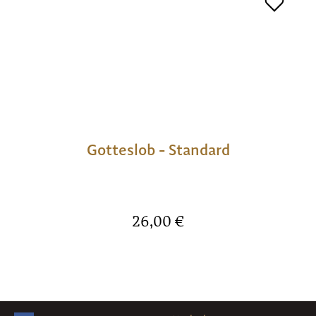
Gotteslob - Standard
Regulärer Preis:
26,00 €