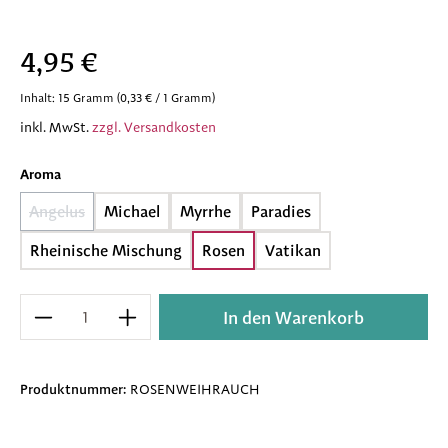
Regulärer Preis:
4,95 €
Inhalt:
15 Gramm
(0,33 € / 1 Gramm)
inkl. MwSt.
zzgl. Versandkosten
auswählen
Aroma
Angelus
Michael
Myrrhe
Paradies
(Diese Option ist zurzeit nicht verfügbar.)
Rheinische Mischung
Rosen
Vatikan
Produkt Anzahl: Gib den gewünschten Wert e
In den Warenkorb
Produktnummer:
ROSENWEIHRAUCH