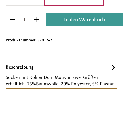
Produkt Anzahl: Gib den gewünschten Wert e
In den Warenkorb
Produktnummer:
32012-2
Beschreibung
Socken mit Kölner Dom Motiv in zwei Größen
erhältlich. 75%Baumwolle, 20% Polyester, 5% Elastan