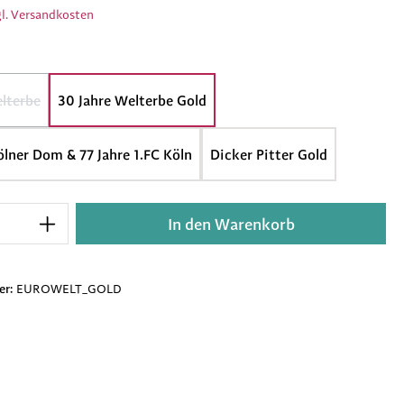
l. Versandkosten
len
lterbe
30 Jahre Welterbe Gold
ese Option ist zurzeit nicht verfügbar.)
ölner Dom & 77 Jahre 1.FC Köln
Dicker Pitter Gold
Anzahl: Gib den gewünschten Wert ein ode
In den Warenkorb
er:
EUROWELT_GOLD