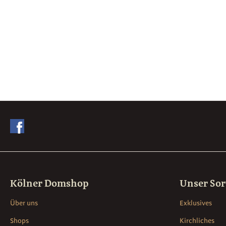
Kölner Domshop
Unser So
Über uns
Exklusives
Shops
Kirchliches