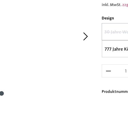
inkl. MwSt.
zzg
auswäh
Design
30 Jahre We
(Di
777 Jahre K
Produkt 
Produktnumm