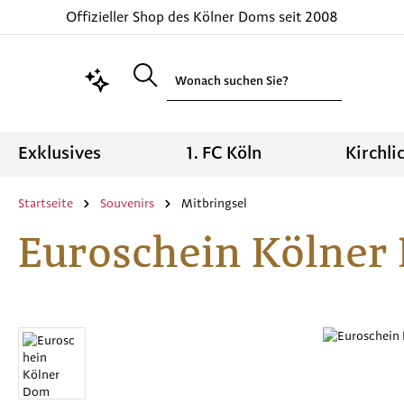
Offizieller Shop des Kölner Doms seit 2008
 Hauptinhalt springen
Zur Suche springen
Zur Hauptnavigation springen
Exklusives
1. FC Köln
Kirchli
Startseite
Souvenirs
Mitbringsel
Euroschein Kölner
Bildergalerie überspringen