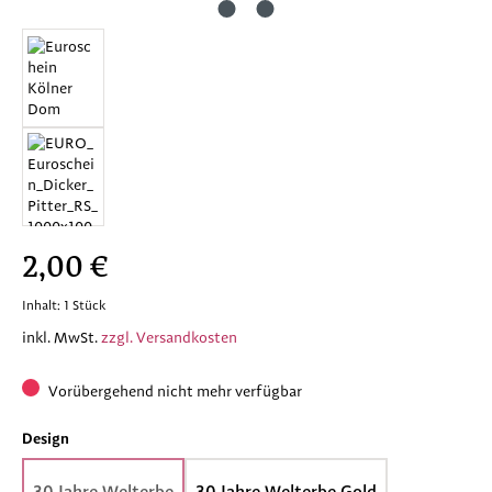
Regulärer Preis:
2,00 €
Inhalt:
1 Stück
inkl. MwSt.
zzgl. Versandkosten
Vorübergehend nicht mehr verfügbar
auswählen
Design
30 Jahre Welterbe
30 Jahre Welterbe Gold